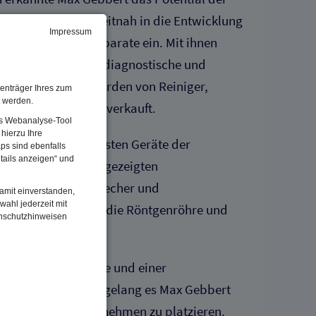
edizin und stieg zeitnah in die Entwicklung
Impressum
omedizinischen Apparate ein. Mit ihnen
alisierbar gehaltene diagnostische und
ten. Schon 1896 wurden von Reiniger,
enträger Ihres zum
t werden.
sten Röntgengeräte verkauft.
Das Webanalyse-Tool
hierzu Ihre
st als eines der ersten Geräte der
ps sind ebenfalls
tails anzeigen“ und
usgestellt. In der gezeigten
eninduktor, Unterbrecher und
damit einverstanden,
wahl jederzeit mit
cht. Leider fehlen die Röntgenröhre und
enschutzhinweisen
ntechnischer Geräte und einer
nd Servicestruktur gelang es Max Gebbert
renommiertes Unternehmen zu platzieren.