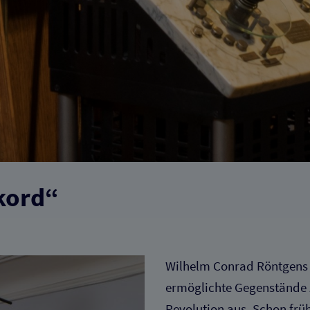
kord“
Wilhelm Conrad Röntgens 
ermöglichte Gegenstände z
Revolution aus. Schon frü