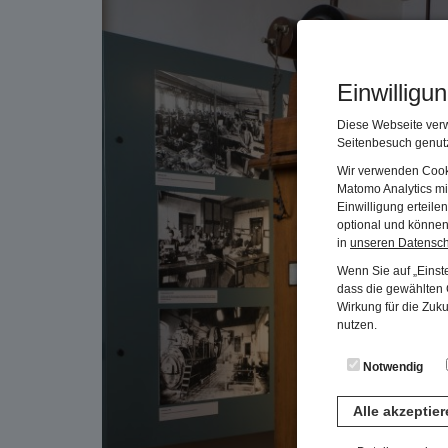
Einwilligu
Diese Webseite verw
Seitenbesuch genutz
Wir verwenden Cooki
Matomo Analytics mi
Einwilligung erteil
optional und können 
in
unseren Datensc
Wenn Sie auf „Einste
dass die gewählten C
Wirkung für die Zuk
nutzen.
Notwendig
Alle akzeptie