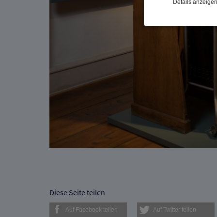
Details anzeige
Notwendig
Diese Cookies sind 
gespeichert. Ledigli
Statistik
Diese Website nutzt 
werden ausschließli
die Funktion Anonym
auf unserer Interne
YouTube / Vi
Videos werden über
Datenschutzmodus. D
Website speichert, 
Eingebundene
Optional sind exter
Diese Seite teilen
sein oder auch Anw
Auf Facebook teilen
Auf Twitter teilen