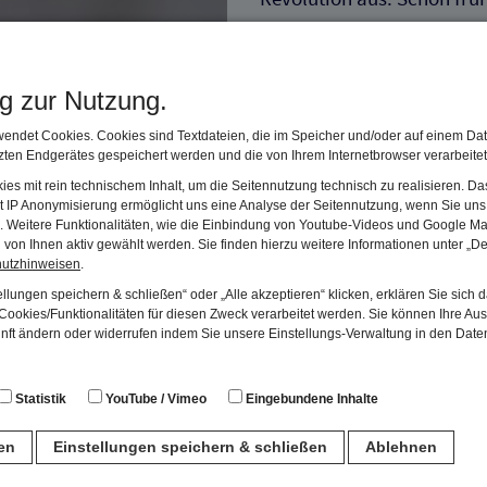
Röntgenstrahlung für die M
und Produktion der elektr
ng zur Nutzung.
eröffneten sich nie für re
therapeutische Möglichkei
endet Cookies. Cookies sind Textdateien, die im Speicher und/oder auf einem Dat
ten Endgerätes gespeichert werden und die von Ihrem Internetbrowser verarbeite
Gebbert und Schall die er
es mit rein technischem Inhalt, um die Seitennutzung technisch zu realisieren. 
t IP Anonymisierung ermöglicht uns eine Analyse der Seitennutzung, wenn Sie uns 
Im Stadtmuseum Erlangen i
en. Weitere Funktionalitäten, wie die Einbindung von Youtube-Videos und Google Ma
von Ihnen aktiv gewählt werden. Sie finden hierzu weitere Informationen unter „De
Röntgenapparat „Rekord“ a
hutzhinweisen
.
Schrankeinheit sind Funk
llungen speichern & schließen“ oder „Alle akzeptieren“ klicken, erklären Sie sich 
ookies/Funktionalitäten für diesen Zweck verarbeitet werden. Sie können Ihre Aus
Bedienungspult untergebra
unft ändern oder widerrufen indem Sie unsere Einstellungs-Verwaltung in den Dat
der Leuchtschirm.
Statistik
YouTube / Vimeo
Eingebundene Inhalte
Mit der Produktion medizi
ausgeprägten Vertriebs- u
ren
Einstellungen speichern & schließen
Ablehnen
die RGS als ein weltweit 