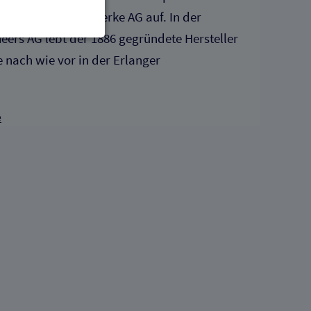
Siemens-Reiniger-Werke AG auf. In der
eers AG lebt der 1886 gegründete Hersteller
enbezogenen Daten
 nach wie vor in der Erlanger
 gespeicherten Daten
e
cht. Wir verwenden
 mehr Ihrem Besuch
erten
esucher auf dieser
wie z.B. Google Maps