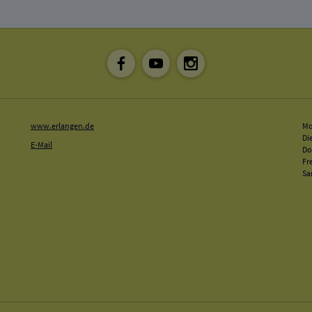
www.erlangen.de
Mo
Di
E-Mail
Do
Fr
Sa