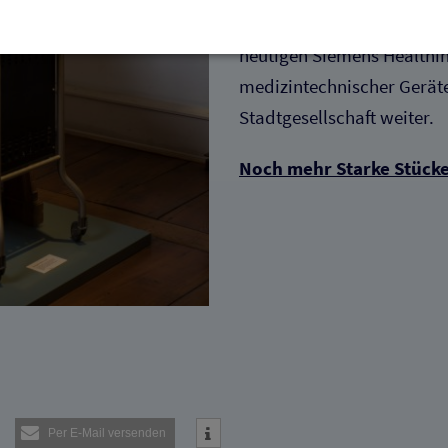
n
1932 ging die RGS in der 
heutigen Siemens Healthin
für den Betrieb der Seite unbedingt notwendig. Hierbei werden keinerlei person
medizintechnischer Geräte
ch eine anonyme Session-ID wird hinterlegt.
Stadtgesellschaft weiter.
Matomo Analytics für die Auswertung der Seitenaufrufe als Statistik. Die hierdurch
Noch mehr Starke Stück
ch auf unseren eigenen Servern gespeichert. Eine Übertragung an Dritte erfolgt ni
izeIP zur Anonymisierung Ihrer IP-Adresse, so dass diese gekürzt wird und nicht
tseite zugeordnet werden kann.
meo
 die Plattformen YouTube oder Vimeo eingebunden. Wir nutzen YouTube im erweit
ieser Modus bewirkt laut YouTube, dass YouTube keine Informationen über die B
bevor diese sich das Video ansehen.
 Inhalte
ne Inhalte auf den Seiten dieser Website eingebunden. Das können Kartendienste 
endungen einer externen Website.
Per E-Mail versenden