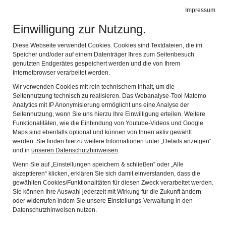
Leichte Sprache
Gebärdensprache
Impressum
Einwilligung zur Nutzung.
Stadtmuseum Erlangen
Navig
Entdecken Sie Erlangens Geschichte
Diese Webseite verwendet Cookies. Cookies sind Textdateien, die im
Speicher und/oder auf einem Datenträger Ihres zum Seitenbesuch
genutzten Endgerätes gespeichert werden und die von Ihrem
Das Museum
Internetbrowser verarbeitet werden.
Wir verwenden Cookies mit rein technischem Inhalt, um die
Seitennutzung technisch zu realisieren. Das Webanalyse-Tool Matomo
Informieren Sie sich über Geschichtee, Gegenwart und
Analytics mit IP Anonymisierung ermöglicht uns eine Analyse der
Seitennutzung, wenn Sie uns hierzu Ihre Einwilligung erteilen. Weitere
Zukunft des Museums.
Funktionalitäten, wie die Einbindung von Youtube-Videos und Google
Maps sind ebenfalls optional und können von Ihnen aktiv gewählt
werden. Sie finden hierzu weitere Informationen unter „Details anzeigen“
und in
unseren Datenschutzhinweisen
.
Wenn Sie auf „Einstellungen speichern & schließen“ oder „Alle
akzeptieren“ klicken, erklären Sie sich damit einverstanden, dass die
gewählten Cookies/Funktionalitäten für diesen Zweck verarbeitet werden.
Sie können Ihre Auswahl jederzeit mit Wirkung für die Zukunft ändern
oder widerrufen indem Sie unsere Einstellungs-Verwaltung in den
Datenschutzhinweisen nutzen.