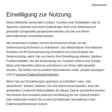
Leichte Sprache
Gebärdensprache
Impressum
Einwilligung zur Nutzung.
Stadtmuseum Erlangen
Navi
Entdecken Sie Erlangens Geschichte
Diese Webseite verwendet Cookies. Cookies sind Textdateien, die im
Speicher und/oder auf einem Datenträger Ihres zum Seitenbesuch
genutzten Endgerätes gespeichert werden und die von Ihrem
Ihr Besuch
Internetbrowser verarbeitet werden.
Wir verwenden Cookies mit rein technischem Inhalt, um die
Seitennutzung technisch zu realisieren. Das Webanalyse-Tool Matomo
Informieren Sie sich über Ihren Besuch im
Analytics mit IP Anonymisierung ermöglicht uns eine Analyse der
Seitennutzung, wenn Sie uns hierzu Ihre Einwilligung erteilen. Weitere
Stadtmuseum und besondere Angebote.
Funktionalitäten, wie die Einbindung von Youtube-Videos und Google
Maps sind ebenfalls optional und können von Ihnen aktiv gewählt
werden. Sie finden hierzu weitere Informationen unter „Details anzeigen“
und in
unseren Datenschutzhinweisen
.
Wenn Sie auf „Einstellungen speichern & schließen“ oder „Alle
akzeptieren“ klicken, erklären Sie sich damit einverstanden, dass die
gewählten Cookies/Funktionalitäten für diesen Zweck verarbeitet werden.
Sie können Ihre Auswahl jederzeit mit Wirkung für die Zukunft ändern
oder widerrufen indem Sie unsere Einstellungs-Verwaltung in den
Datenschutzhinweisen nutzen.