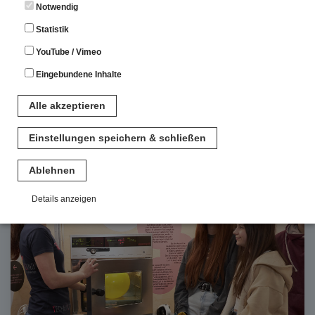
Notwendig
Statistik
YouTube / Vimeo
Eingebundene Inhalte
Informationen
Alle akzeptieren
Öffnungszeiten, Preise, Anfahrt
Einstellungen speichern & schließen
Ablehnen
Details anzeigen
Notwendig
Diese Cookies sind für den Betrieb der Seite unbedingt notwendig.
Hierbei werden keinerlei personenbezogenen Daten gespeichert.
Lediglich eine anonyme Session-ID wird hinterlegt.
Statistik