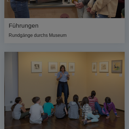
Diese Website nutzt Matomo Analytics für die Auswertung der
Seitenaufrufe als Statistik. Die hierdurch gespeicherten Daten werden
ausschließlich auf unseren eigenen Servern gespeichert. Eine
Übertragung an Dritte erfolgt nicht. Wir verwenden die Funktion
AnonymizeIP zur Anonymisierung Ihrer IP-Adresse, so dass diese gekürzt
Führungen
wird und nicht mehr Ihrem Besuch auf unserer Internetseite zugeordnet
werden kann.
Rundgänge durchs Museum
YouTube / Vimeo
Videos werden über die Plattformen YouTube oder Vimeo eingebunden.
Wir nutzen YouTube im erweiterten Datenschutzmodus. Dieser Modus
bewirkt laut YouTube, dass YouTube keine Informationen über die
Besucher auf dieser Website speichert, bevor diese sich das Video
ansehen.
Eingebundene Inhalte
Optional sind externe Inhalte auf den Seiten dieser Website
eingebunden. Das können Kartendienste wie z.B. Google Maps sein
oder auch Anwendungen einer externen Website.