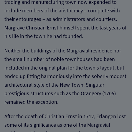
trading and manufacturing town now expanded to
Diese Website nutzt Matomo Analytics für die Auswertung der
Seitenaufrufe als Statistik. Die hierdurch gespeicherten Daten werden
include members of the aristocracy – complete with
ausschließlich auf unseren eigenen Servern gespeichert. Eine
their entourages – as administrators and courtiers.
Übertragung an Dritte erfolgt nicht. Wir verwenden die Funktion
AnonymizeIP zur Anonymisierung Ihrer IP-Adresse, so dass diese gekürzt
Margrave Christian Ernst himself spent the last years of
wird und nicht mehr Ihrem Besuch auf unserer Internetseite zugeordnet
werden kann.
his life in the town he had founded.
YouTube / Vimeo
Neither the buildings of the Margravial residence nor
Videos werden über die Plattformen YouTube oder Vimeo eingebunden.
the small number of noble townhouses had been
Wir nutzen YouTube im erweiterten Datenschutzmodus. Dieser Modus
bewirkt laut YouTube, dass YouTube keine Informationen über die
included in the original plan for the town's layout, but
Besucher auf dieser Website speichert, bevor diese sich das Video
ansehen.
ended up fitting harmoniously into the soberly modest
architectural style of the New Town. Singular
Eingebundene Inhalte
prestigious structures such as the Orangery (1705)
Optional sind externe Inhalte auf den Seiten dieser Website
eingebunden. Das können Kartendienste wie z.B. Google Maps sein
remained the exception.
oder auch Anwendungen einer externen Website.
After the death of Christian Ernst in 1712, Erlangen lost
some of its significance as one of the Margravial