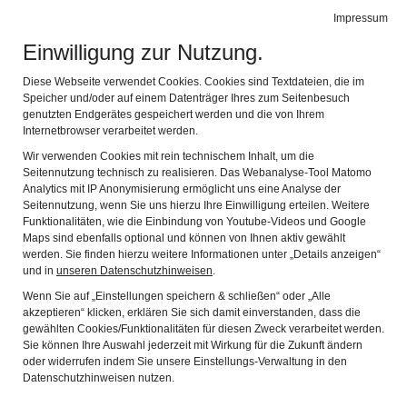
Leichte Sprache
Gebärdensprache
Impressum
Einwilligung zur Nutzung.
Stadtmuseum Erlangen
Navig
Entdecken Sie Erlangens Geschichte
Diese Webseite verwendet Cookies. Cookies sind Textdateien, die im
Speicher und/oder auf einem Datenträger Ihres zum Seitenbesuch
genutzten Endgerätes gespeichert werden und die von Ihrem
Erlangen – Margravial Residence
Internetbrowser verarbeitet werden.
Wir verwenden Cookies mit rein technischem Inhalt, um die
Seitennutzung technisch zu realisieren. Das Webanalyse-Tool Matomo
Analytics mit IP Anonymisierung ermöglicht uns eine Analyse der
Seitennutzung, wenn Sie uns hierzu Ihre Einwilligung erteilen. Weitere
Funktionalitäten, wie die Einbindung von Youtube-Videos und Google
Maps sind ebenfalls optional und können von Ihnen aktiv gewählt
werden. Sie finden hierzu weitere Informationen unter „Details anzeigen“
und in
unseren Datenschutzhinweisen
.
Wenn Sie auf „Einstellungen speichern & schließen“ oder „Alle
akzeptieren“ klicken, erklären Sie sich damit einverstanden, dass die
gewählten Cookies/Funktionalitäten für diesen Zweck verarbeitet werden.
Sie können Ihre Auswahl jederzeit mit Wirkung für die Zukunft ändern
oder widerrufen indem Sie unsere Einstellungs-Verwaltung in den
Datenschutzhinweisen nutzen.