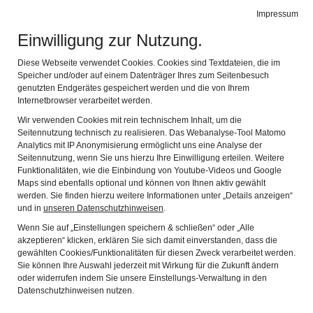
Leichte Sprache
Gebärdensprache
Impressum
Einwilligung zur Nutzung.
Stadtmuseum Erlangen
Navig
Entdecken Sie Erlangens Geschichte
Diese Webseite verwendet Cookies. Cookies sind Textdateien, die im
Speicher und/oder auf einem Datenträger Ihres zum Seitenbesuch
genutzten Endgerätes gespeichert werden und die von Ihrem
The Lederwaren- und Kartonagenfabrik
Internetbrowser verarbeitet werden.
Zucker
Wir verwenden Cookies mit rein technischem Inhalt, um die
Seitennutzung technisch zu realisieren. Das Webanalyse-Tool Matomo
Analytics mit IP Anonymisierung ermöglicht uns eine Analyse der
Seitennutzung, wenn Sie uns hierzu Ihre Einwilligung erteilen. Weitere
Funktionalitäten, wie die Einbindung von Youtube-Videos und Google
Maps sind ebenfalls optional und können von Ihnen aktiv gewählt
werden. Sie finden hierzu weitere Informationen unter „Details anzeigen“
und in
unseren Datenschutzhinweisen
.
Wenn Sie auf „Einstellungen speichern & schließen“ oder „Alle
akzeptieren“ klicken, erklären Sie sich damit einverstanden, dass die
gewählten Cookies/Funktionalitäten für diesen Zweck verarbeitet werden.
Sie können Ihre Auswahl jederzeit mit Wirkung für die Zukunft ändern
oder widerrufen indem Sie unsere Einstellungs-Verwaltung in den
Datenschutzhinweisen nutzen.