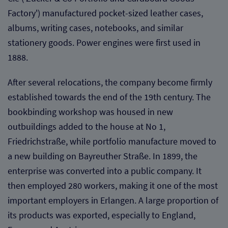
Diese Website nutzt Matomo Analytics für die Auswertung der
Factory') manufactured pocket-sized leather cases,
Seitenaufrufe als Statistik. Die hierdurch gespeicherten Daten werden
ausschließlich auf unseren eigenen Servern gespeichert. Eine
albums, writing cases, notebooks, and similar
Übertragung an Dritte erfolgt nicht. Wir verwenden die Funktion
AnonymizeIP zur Anonymisierung Ihrer IP-Adresse, so dass diese gekürzt
stationery goods. Power engines were first used in
wird und nicht mehr Ihrem Besuch auf unserer Internetseite zugeordnet
1888.
werden kann.
YouTube / Vimeo
After several relocations, the company become firmly
Videos werden über die Plattformen YouTube oder Vimeo eingebunden.
established towards the end of the 19th century. The
Wir nutzen YouTube im erweiterten Datenschutzmodus. Dieser Modus
bookbinding workshop was housed in new
bewirkt laut YouTube, dass YouTube keine Informationen über die
Besucher auf dieser Website speichert, bevor diese sich das Video
outbuildings added to the house at No 1,
ansehen.
Friedrichstraße, while portfolio manufacture moved to
Eingebundene Inhalte
a new building on Bayreuther Straße. In 1899, the
Optional sind externe Inhalte auf den Seiten dieser Website
enterprise was converted into a public company. It
eingebunden. Das können Kartendienste wie z.B. Google Maps sein
oder auch Anwendungen einer externen Website.
then employed 280 workers, making it one of the most
important employers in Erlangen. A large proportion of
its products was exported, especially to England,