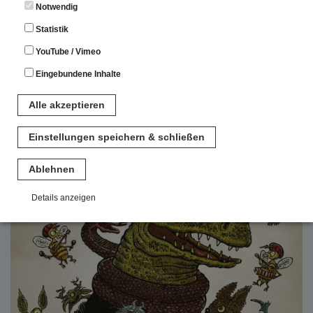
Notwendig
Statistik
YouTube / Vimeo
Eingebundene Inhalte
Alle akzeptieren
Einstellungen speichern & schließen
Ablehnen
Details anzeigen
Notwendig
Diese Cookies sind für den Betrieb der Seite unbedingt notwendig.
Hierbei werden keinerlei personenbezogenen Daten gespeichert.
Lediglich eine anonyme Session-ID wird hinterlegt.
Statistik