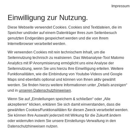
Leichte Sprache
Gebärdensprache
Impressum
Einwilligung zur Nutzung.
Stadtmuseum Erlangen
Navig
Entdecken Sie Erlangens Geschichte
Diese Webseite verwendet Cookies. Cookies sind Textdateien, die im
Speicher und/oder auf einem Datenträger Ihres zum Seitenbesuch
Zurück
Wei
genutzten Endgerätes gespeichert werden und die von Ihrem
Internetbrowser verarbeitet werden.
Wir verwenden Cookies mit rein technischem Inhalt, um die
Seitennutzung technisch zu realisieren. Das Webanalyse-Tool Matomo
Analytics mit IP Anonymisierung ermöglicht uns eine Analyse der
Seitennutzung, wenn Sie uns hierzu Ihre Einwilligung erteilen. Weitere
Funktionalitäten, wie die Einbindung von Youtube-Videos und Google
Maps sind ebenfalls optional und können von Ihnen aktiv gewählt
werden. Sie finden hierzu weitere Informationen unter „Details anzeigen“
und in
unseren Datenschutzhinweisen
.
Wenn Sie auf „Einstellungen speichern & schließen“ oder „Alle
Was gibt’s denn da zu lachen?
akzeptieren“ klicken, erklären Sie sich damit einverstanden, dass die
gewählten Cookies/Funktionalitäten für diesen Zweck verarbeitet werden.
Die komische Kunst des Walter Moers
Sie können Ihre Auswahl jederzeit mit Wirkung für die Zukunft ändern
oder widerrufen indem Sie unsere Einstellungs-Verwaltung in den
Datenschutzhinweisen nutzen.
3. Mai 2026 – 13. September 2026