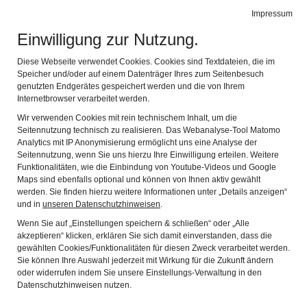
Leichte Sprache
Gebärdensprache
Impressum
Einwilligung zur Nutzung.
Stadtmuseum Erlangen
Navig
Entdecken Sie Erlangens Geschichte
Diese Webseite verwendet Cookies. Cookies sind Textdateien, die im
Speicher und/oder auf einem Datenträger Ihres zum Seitenbesuch
genutzten Endgerätes gespeichert werden und die von Ihrem
Objekte aus dem Impfzentrum Erlangen
Internetbrowser verarbeitet werden.
Wir verwenden Cookies mit rein technischem Inhalt, um die
„Museumsreife“ Pandemie
Seitennutzung technisch zu realisieren. Das Webanalyse-Tool Matomo
Analytics mit IP Anonymisierung ermöglicht uns eine Analyse der
Als im März 2020 der
Seitennutzung, wenn Sie uns hierzu Ihre Einwilligung erteilen. Weitere
Funktionalitäten, wie die Einbindung von Youtube-Videos und Google
erste „Corona-
Maps sind ebenfalls optional und können von Ihnen aktiv gewählt
werden. Sie finden hierzu weitere Informationen unter „Details anzeigen“
Lockdown“ in Bayern
und in
unseren Datenschutzhinweisen
.
begann, rief das
Wenn Sie auf „Einstellungen speichern & schließen“ oder „Alle
Stadtmuseum Erlangen
akzeptieren“ klicken, erklären Sie sich damit einverstanden, dass die
gewählten Cookies/Funktionalitäten für diesen Zweck verarbeitet werden.
die Bevölkerung dazu
Sie können Ihre Auswahl jederzeit mit Wirkung für die Zukunft ändern
auf, Eindrücke und
oder widerrufen indem Sie unsere Einstellungs-Verwaltung in den
Ein Wegweiser aus dem Impfzentrum
Datenschutzhinweisen nutzen.
Erlangen
Objekte aus dem