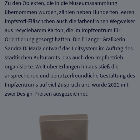
Zu den Objekten, die in die Museumssammlung
Diese Website nutzt Matomo Analytics für die Auswertung der
Seitenaufrufe als Statistik. Die hierdurch gespeicherten Daten werden
übernommen wurden, zählen neben Hunderten leeren
ausschließlich auf unseren eigenen Servern gespeichert. Eine
Übertragung an Dritte erfolgt nicht. Wir verwenden die Funktion
Impfstoff-Fläschchen auch die farbenfrohen Wegweiser
AnonymizeIP zur Anonymisierung Ihrer IP-Adresse, so dass diese gekürzt
aus recyclebarem Karton, die im Impfzentrum für
wird und nicht mehr Ihrem Besuch auf unserer Internetseite zugeordnet
werden kann.
Orientierung gesorgt hatten. Die Erlanger Grafikerin
YouTube / Vimeo
Sandra Di Maria entwarf das Leitsystem im Auftrag des
städtischen Kulturamts, das auch den Impfbetrieb
Videos werden über die Plattformen YouTube oder Vimeo eingebunden.
Wir nutzen YouTube im erweiterten Datenschutzmodus. Dieser Modus
organisierte. Weit über Erlangen hinaus stieß die
bewirkt laut YouTube, dass YouTube keine Informationen über die
Besucher auf dieser Website speichert, bevor diese sich das Video
ansprechende und benutzerfreundliche Gestaltung des
ansehen.
Impfzentrums auf viel Zuspruch und wurde 2021 mit
Eingebundene Inhalte
zwei Design-Preisen ausgezeichnet.
Optional sind externe Inhalte auf den Seiten dieser Website
eingebunden. Das können Kartendienste wie z.B. Google Maps sein
oder auch Anwendungen einer externen Website.