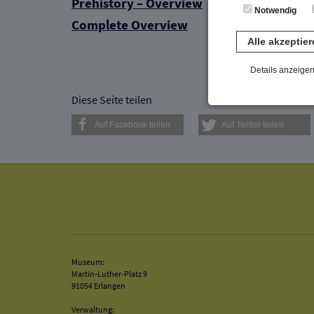
Prehistory – Overview
Notwendig
Complete Overview
Alle akzeptie
Details anzeige
Notwendig
Diese Seite teilen
Diese Cookies sind 
Auf Facebook teilen
Auf Twitter teilen
gespeichert. Ledigli
Statistik
Diese Website nutzt 
werden ausschließli
die Funktion Anonym
auf unserer Interne
YouTube / Vi
Museum:
Videos werden über
Martin-Luther-Platz 9
Datenschutzmodus. D
91054 Erlangen
Website speichert, 
Verwaltung: