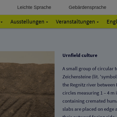
Leichte Sprache
Gebärdensprache
Ausstellungen
Veranstaltungen
Engl
Urnfield culture
A small group of circular 
Zeichensteine
(lit. 'symbo
the Regnitz river between
circles measuring 1 – 4 m 
containing cremated huma
slabs are placed on edge 