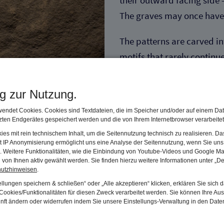
their outward facing side 
The graves may once have
The patterns are carved in
motifs that rarely continu
parallel lines, as well as l
cross, and circular patter
ng zur Nutzung.
endet Cookies. Cookies sind Textdateien, die im Speicher und/oder auf einem Dat
Neither the idea behind th
ten Endgerätes gespeichert werden und die von Ihrem Internetbrowser verarbeite
meanings of these patter
es mit rein technischem Inhalt, um die Seitennutzung technisch zu realisieren. 
used on ceramics of the s
t IP Anonymisierung ermöglicht uns eine Analyse der Seitennutzung, wenn Sie uns 
en. Weitere Funktionalitäten, wie die Einbindung von Youtube-Videos und Google Ma
from the early Urnfield cul
von Ihnen aktiv gewählt werden. Sie finden hierzu weitere Informationen unter „De
hutzhinweisen
.
llungen speichern & schließen“ oder „Alle akzeptieren“ klicken, erklären Sie sich 
ookies/Funktionalitäten für diesen Zweck verarbeitet werden. Sie können Ihre Aus
unft ändern oder widerrufen indem Sie unsere Einstellungs-Verwaltung in den Dat