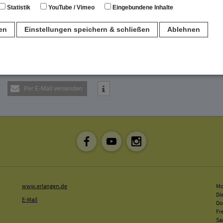
Statistik
YouTube / Vimeo
Eingebundene Inhalte
ren
Einstellungen speichern & schließen
Ablehnen
n
für den Betrieb der Seite unbedingt notwendig. Hierbei werden keinerlei person
Per E-Mail versenden
ch eine anonyme Session-ID wird hinterlegt.
Matomo Analytics für die Auswertung der Seitenaufrufe als Statistik. Die hierdurch
ch auf unseren eigenen Servern gespeichert. Eine Übertragung an Dritte erfolgt ni
izeIP zur Anonymisierung Ihrer IP-Adresse, so dass diese gekürzt wird und nicht
tseite zugeordnet werden kann.
meo
www.erlangen.de
Mo
 die Plattformen YouTube oder Vimeo eingebunden. Wir nutzen YouTube im erweit
Di
ieser Modus bewirkt laut YouTube, dass YouTube keine Informationen über die B
E-Mail
Do
bevor diese sich das Video ansehen.
Fr
Sa