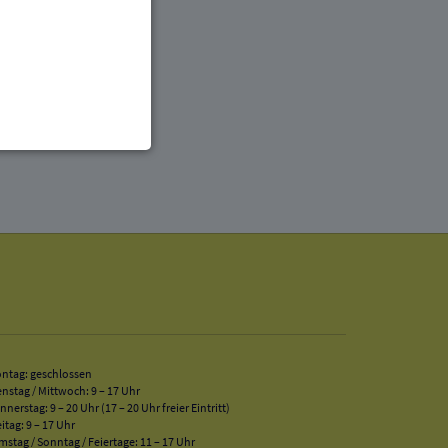
enbezogenen Daten
 gespeicherten Daten
cht. Wir verwenden
 mehr Ihrem Besuch
ntag: geschlossen
erten
enstag / Mittwoch: 9 – 17 Uhr
esucher auf dieser
nnerstag: 9 – 20 Uhr (17 – 20 Uhr freier Eintritt)
eitag: 9 – 17 Uhr
mstag / Sonntag / Feiertage: 11 – 17 Uhr