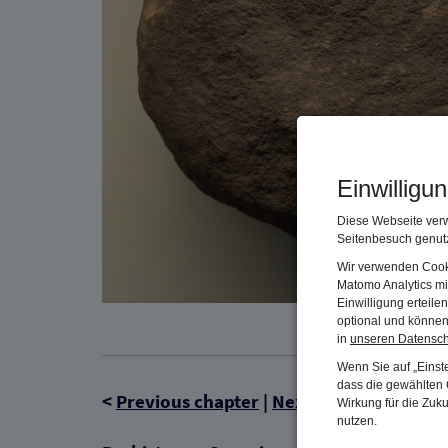
Einwilligu
Diese Webseite verw
Seitenbesuch genutz
Wir verwenden Cooki
Matomo Analytics mi
Einwilligung erteil
optional und können 
in
unseren Datensc
Wenn Sie auf „Einste
dass die gewählten C
<
Previous chapter
|
Next chapter
>
Wirkung für die Zuk
nutzen.