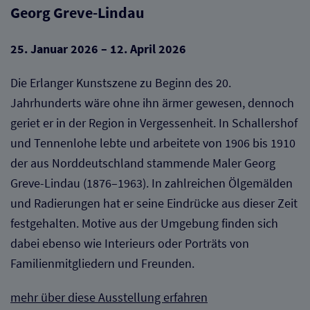
Diese Website nutzt Matomo Analytics für die Auswertung der
Georg Greve-Lindau
Seitenaufrufe als Statistik. Die hierdurch gespeicherten Daten werden
ausschließlich auf unseren eigenen Servern gespeichert. Eine
Übertragung an Dritte erfolgt nicht. Wir verwenden die Funktion
25. Januar 2026 – 12. April 2026
AnonymizeIP zur Anonymisierung Ihrer IP-Adresse, so dass diese gekürzt
wird und nicht mehr Ihrem Besuch auf unserer Internetseite zugeordnet
werden kann.
Die Erlanger Kunstszene zu Beginn des 20.
Jahrhunderts wäre ohne ihn ärmer gewesen, dennoch
YouTube / Vimeo
geriet er in der Region in Vergessenheit. In Schallershof
Videos werden über die Plattformen YouTube oder Vimeo eingebunden.
Wir nutzen YouTube im erweiterten Datenschutzmodus. Dieser Modus
und Tennenlohe lebte und arbeitete von 1906 bis 1910
bewirkt laut YouTube, dass YouTube keine Informationen über die
der aus Norddeutschland stammende Maler Georg
Besucher auf dieser Website speichert, bevor diese sich das Video
ansehen.
Greve-Lindau (1876–1963). In zahlreichen Ölgemälden
Eingebundene Inhalte
und Radierungen hat er seine Eindrücke aus dieser Zeit
festgehalten. Motive aus der Umgebung finden sich
Optional sind externe Inhalte auf den Seiten dieser Website
eingebunden. Das können Kartendienste wie z.B. Google Maps sein
dabei ebenso wie Interieurs oder Porträts von
oder auch Anwendungen einer externen Website.
Familienmitgliedern und Freunden.
mehr über diese Ausstellung erfahren