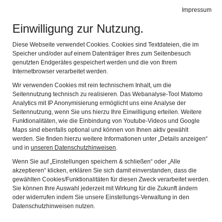
Leichte Sprache
Gebärdensprache
Impressum
Einwilligung zur Nutzung.
Stadtmuseum Erlangen
Navig
Entdecken Sie Erlangens Geschichte
Diese Webseite verwendet Cookies. Cookies sind Textdateien, die im
Speicher und/oder auf einem Datenträger Ihres zum Seitenbesuch
genutzten Endgerätes gespeichert werden und die von Ihrem
Vergangene Ausstellungen
Internetbrowser verarbeitet werden.
Rückblick
Wir verwenden Cookies mit rein technischem Inhalt, um die
Seitennutzung technisch zu realisieren. Das Webanalyse-Tool Matomo
Analytics mit IP Anonymisierung ermöglicht uns eine Analyse der
Seitennutzung, wenn Sie uns hierzu Ihre Einwilligung erteilen. Weitere
Funktionalitäten, wie die Einbindung von Youtube-Videos und Google
Maps sind ebenfalls optional und können von Ihnen aktiv gewählt
werden. Sie finden hierzu weitere Informationen unter „Details anzeigen“
und in
unseren Datenschutzhinweisen
.
Wenn Sie auf „Einstellungen speichern & schließen“ oder „Alle
akzeptieren“ klicken, erklären Sie sich damit einverstanden, dass die
gewählten Cookies/Funktionalitäten für diesen Zweck verarbeitet werden.
Sie können Ihre Auswahl jederzeit mit Wirkung für die Zukunft ändern
oder widerrufen indem Sie unsere Einstellungs-Verwaltung in den
Datenschutzhinweisen nutzen.