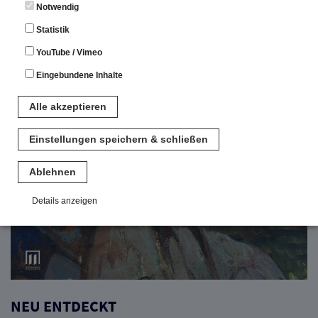
Notwendig
Statistik
YouTube / Vimeo
Eingebundene Inhalte
Alle akzeptieren
Einstellungen speichern & schließen
Ablehnen
Details anzeigen
Notwendig
Diese Cookies sind für den Betrieb der Seite unbedingt notwendig.
Hierbei werden keinerlei personenbezogenen Daten gespeichert.
Lediglich eine anonyme Session-ID wird hinterlegt.
Statistik
NEU ENTDECKT